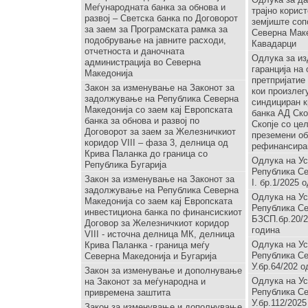
Меѓународната банка за обнова и
трајно корис
развој – Светска банка по Договорот
земјиште соп
за заем за Програмската рамка за
Северна Мак
подобрување на јавните расходи,
Кавадарци
отчетноста и даночната
Одлука за и
администрација во Северна
гаранција на
Македонија
претпријатие
Закон за изменување на Законот за
кои произлег
задолжување на Република Северна
синдициран к
Македонија со заем кај Европската
банка АД Ско
банка за обнова и развој по
Скопје со це
Договорот за заем за Железничкиот
преземени об
коридор VIII – фаза 3, делница од
рефинансира
Крива Паланка до граница со
Одлука на Ус
Република Бугарија
Република Се
Закон за изменување на Законот за
I. бр.1/2025 
задолжување на Република Северна
Одлука на Ус
Македонија со заем кај Европската
Република Се
инвестициона банка по финансискиот
БЗСП.бр.20/2
Договор за Железничкиот коридор
година
VIII - источна делница МК, делница
Одлука на Ус
Крива Паланка - граница меѓу
Република Се
Северна Македонија и Бугарија
У.бр.64/202 о
Закон за изменување и дополнување
Одлука на Ус
на Законот за меѓународна и
Република Се
привремена заштита
У.бр.112/2025
Закон за изменување и дополнување