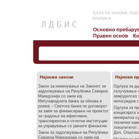
БАЗА НА ЗАКОНИ, ПОД
ПРОПИСИ
Најнови закони
Најнови п
Закон за изменување на Законот за
Одлука за да
задолжување на Република Северна
склучување н
Македонија со заем кај
земјоделско 
Меѓународната банка за обнова и
непосредна 
развој – Светска банка по договорот
Одлука за пр
за заем за финансирање на проектот
концесијата 
за градење на ефективни,
минерална су
транспарентни и отчетни институции
технички кам
за управување со јавните финансии
локалитетот 
Закон за задолжување на Република
Дол, Општин
Северна Македонија со заем кај
Одлука за да