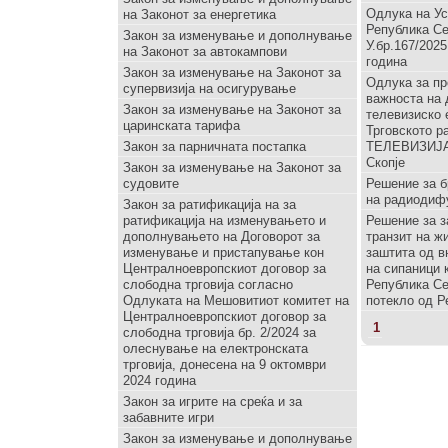
Одлука на Ус
на Законот за енергетика
Република Се
Закон за изменување и дополнување
У.бр.167/2025
на Законот за автокампови
година
Закон за изменување на Законот за
Одлука за п
супервизија на осигурување
важноста на 
Закон за изменување на Законот за
телевизиско
царинската тарифа
Трговското 
Закон за парничната постапка
ТЕЛЕВИЗИЈ
Скопје
Закон за изменување на Законот за
судовите
Решение за 
на радиодиф
Закон за ратификација на за
ратификација на изменувањето и
Решение за з
дополнувањето на Договорот за
транзит на ж
изменување и пристапување кон
заштита од в
Централноевропскиот договор за
на сипаници к
слободна трговија согласно
Република Се
Одлуката на Мешовитиот комитет на
потекло од Р
Централноевропскиот договор за
1
слободна трговија бр. 2/2024 за
олеснување на електронската
трговија, донесена на 9 октомври
2024 година
Закон за игрите на среќа и за
забавните игри
Закон за изменување и дополнување