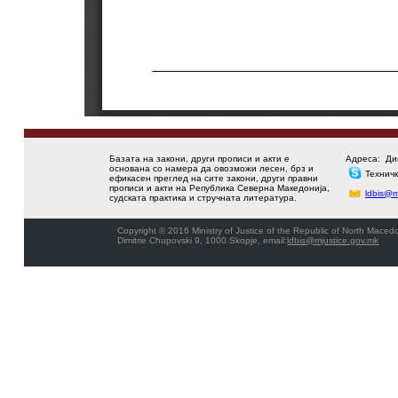
Базата на закони, други прописи и акти е
Адреса:
Ди
основана со намера да овозможи лесен, брз и
Технич
ефикасен преглед на сите закони, други правни
прописи и акти на Република Северна Македонија,
ldbis@m
судската практика и стручната литература.
Copyright © 2016 Ministry of Justice of the Republic of North Macedo
Dimitrie Chupovski 9, 1000 Skopje, email:
ldbis@mjustice.gov.mk