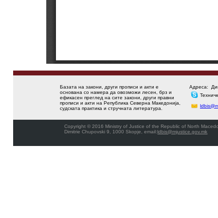
Базата на закони, други прописи и акти е
Адреса:
Ди
основана со намера да овозможи лесен, брз и
Технич
ефикасен преглед на сите закони, други правни
прописи и акти на Република Северна Македонија,
ldbis@m
судската практика и стручната литература.
Copyright © 2016 Ministry of Justice of the Republic of North Macedo
Dimitrie Chupovski 9, 1000 Skopje, email:
ldbis@mjustice.gov.mk