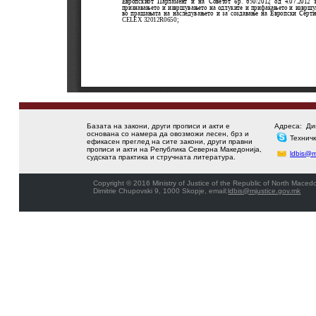
Базата на закони, други прописи и акти е
Адреса:
Ди
основана со намера да овозможи лесен, брз и
Технич
ефикасен преглед на сите закони, други правни
прописи и акти на Република Северна Македонија,
ldbis@m
судската практика и стручната литература.
Copyright © 2016 Ministry of Justice of the Republic of North Macedo
Dimitrie Chupovski 9, 1000 Skopje, email:
ldbis@mjustice.gov.mk